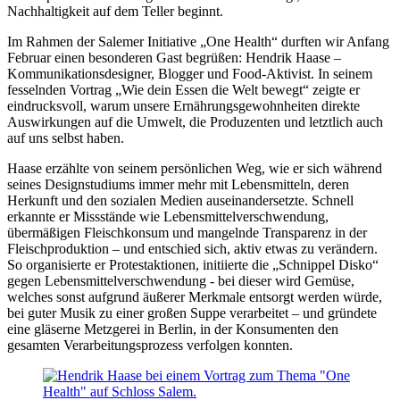
Nachhaltigkeit auf dem Teller beginnt.
Im Rahmen der Salemer Initiative „One Health“ durften wir Anfang
Februar einen besonderen Gast begrüßen: Hendrik Haase –
Kommunikationsdesigner, Blogger und Food-Aktivist. In seinem
fesselnden Vortrag „Wie dein Essen die Welt bewegt“ zeigte er
eindrucksvoll, warum unsere Ernährungsgewohnheiten direkte
Auswirkungen auf die Umwelt, die Produzenten und letztlich auch
auf uns selbst haben.
Haase erzählte von seinem persönlichen Weg, wie er sich während
seines Designstudiums immer mehr mit Lebensmitteln, deren
Herkunft und den sozialen Medien auseinandersetzte. Schnell
erkannte er Missstände wie Lebensmittelverschwendung,
übermäßigen Fleischkonsum und mangelnde Transparenz in der
Fleischproduktion – und entschied sich, aktiv etwas zu verändern.
So organisierte er Protestaktionen, initiierte die „Schnippel Disko“
gegen Lebensmittelverschwendung - bei dieser wird Gemüse,
welches sonst aufgrund äußerer Merkmale entsorgt werden würde,
bei guter Musik zu einer großen Suppe verarbeitet – und gründete
eine gläserne Metzgerei in Berlin, in der Konsumenten den
gesamten Verarbeitungsprozess verfolgen konnten.