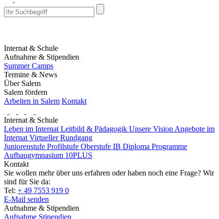
Internat & Schule
Aufnahme & Stipendien
Summer Camps
Termine & News
Über Salem
Salem fördern
Arbeiten in Salem
Kontakt
Internat & Schule
Leben im Internat
Leitbild & Pädagogik
Unsere Vision
Angebote im
Internat
Virtueller Rundgang
Juniorenstufe
Profilstufe
Oberstufe
IB Diploma Programme
Aufbaugymnasium 10PLUS
Kontakt
Sie wollen mehr über uns erfahren oder haben noch eine Frage? Wir
sind für Sie da:
Tel:
+ 49 7553 919 0
E-Mail senden
Aufnahme & Stipendien
Aufnahme
Stipendien