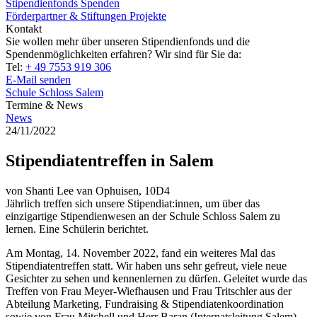
Stipendienfonds
Spenden
Förderpartner & Stiftungen
Projekte
Kontakt
Sie wollen mehr über unseren Stipendienfonds und die
Spendenmöglichkeiten erfahren? Wir sind für Sie da:
Tel:
+ 49 7553 919 306
E-Mail senden
Schule Schloss Salem
Termine & News
News
24/11/2022
Stipendiatentreffen in Salem
von Shanti Lee van Ophuisen, 10D4
Jährlich treffen sich unsere Stipendiat:innen, um über das
einzigartige Stipendienwesen an der Schule Schloss Salem zu
lernen. Eine Schülerin berichtet.
Am Montag, 14. November 2022, fand ein weiteres Mal das
Stipendiatentreffen statt. Wir haben uns sehr gefreut, viele neue
Gesichter zu sehen und kennenlernen zu dürfen. Geleitet wurde das
Treffen von Frau Meyer-Wiefhausen und Frau Tritschler aus der
Abteilung Marketing, Fundraising & Stipendiatenkoordination
sowie von Frau Mitchell und Herr Baran (Internatsleitung Salem).