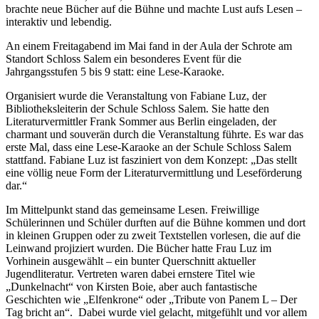
brachte neue Bücher auf die Bühne und machte Lust aufs Lesen –
interaktiv und lebendig.
An einem Freitagabend im Mai fand in der Aula der Schrote am
Standort Schloss Salem ein besonderes Event für die
Jahrgangsstufen 5 bis 9 statt: eine Lese-Karaoke.
Organisiert wurde die Veranstaltung von Fabiane Luz, der
Bibliotheksleiterin der Schule Schloss Salem. Sie hatte den
Literaturvermittler Frank Sommer aus Berlin eingeladen, der
charmant und souverän durch die Veranstaltung führte. Es war das
erste Mal, dass eine Lese-Karaoke an der Schule Schloss Salem
stattfand. Fabiane Luz ist fasziniert von dem Konzept: „Das stellt
eine völlig neue Form der Literaturvermittlung und Leseförderung
dar.“
Im Mittelpunkt stand das gemeinsame Lesen. Freiwillige
Schülerinnen und Schüler durften auf die Bühne kommen und dort
in kleinen Gruppen oder zu zweit Textstellen vorlesen, die auf die
Leinwand projiziert wurden. Die Bücher hatte Frau Luz im
Vorhinein ausgewählt – ein bunter Querschnitt aktueller
Jugendliteratur. Vertreten waren dabei ernstere Titel wie
„Dunkelnacht“ von Kirsten Boie, aber auch fantastische
Geschichten wie „Elfenkrone“ oder „Tribute von Panem L – Der
Tag bricht an“. Dabei wurde viel gelacht, mitgefühlt und vor allem