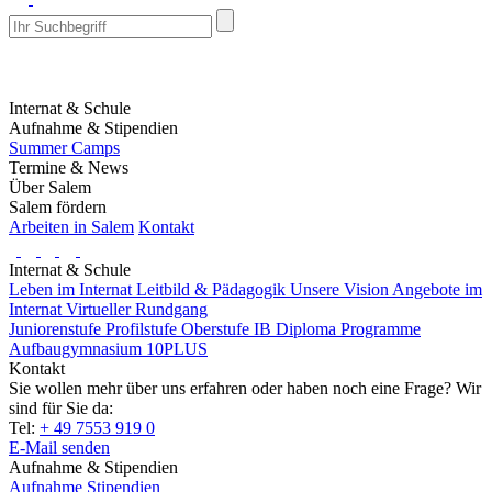
Internat & Schule
Aufnahme & Stipendien
Summer Camps
Termine & News
Über Salem
Salem fördern
Arbeiten in Salem
Kontakt
Internat & Schule
Leben im Internat
Leitbild & Pädagogik
Unsere Vision
Angebote im
Internat
Virtueller Rundgang
Juniorenstufe
Profilstufe
Oberstufe
IB Diploma Programme
Aufbaugymnasium 10PLUS
Kontakt
Sie wollen mehr über uns erfahren oder haben noch eine Frage? Wir
sind für Sie da:
Tel:
+ 49 7553 919 0
E-Mail senden
Aufnahme & Stipendien
Aufnahme
Stipendien